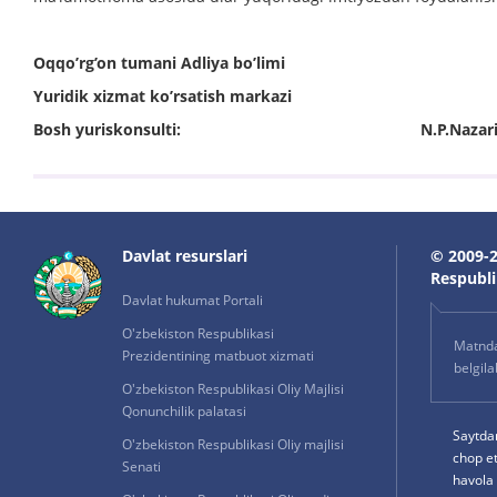
Oqqo’rg’on tumani Adliya bo’limi
Yuridik xizmat ko’rsatish markazi
Bosh yuriskonsulti: N.P.Nazarim
Davlat resurslari
© 2009-2
Respublik
Davlat hukumat Portali
O'zbekiston Respublikasi
Matnda 
Prezidentining matbuot xizmati
belgil
O'zbekiston Respublikasi Oliy Majlisi
Qonunchilik palatasi
Saytda
O'zbekiston Respublikasi Oliy majlisi
chop e
Senati
havola 