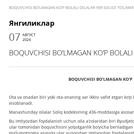
BOQUVCHISI BO’LMAGAN KO’P BOLALI OILALAR YER SOLIG’I TO’LAMAY
Янгиликлар
07
АВГУСТ
2024
BOQUVCHISI BO’LMAGAN KO’P BOLALI O
BOQUVCHISI BO’LMAGAN KO’P B
Ota va onadan biri yoki ota-onaning xar ikkisi vafot etgan ko‘p b
xisoblanadi.
Manashunday oilalar Soliq kodeksining 436-moddasiga asosan yer
Bu imtiyozdan foydalanish uchun oila a’zolaridan biri Byudjet
ular tomonidan boquvchisini yo‘qotganlik bo‘yicha beriladigan t
ma’lumotnoma asosida ular yuqoridagi imtiyozdan foydalanis