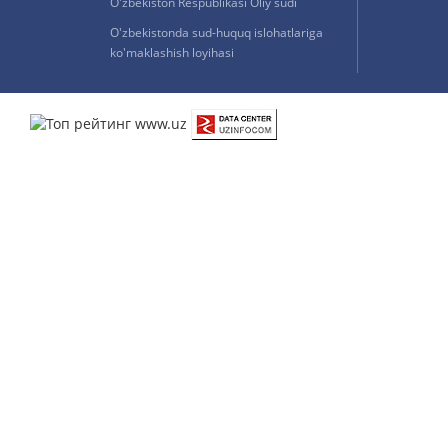
O'zbekiston Respublikasi Oliy sudi
O'zbekistonda sud-huquq islohatlariga
ko'maklashish loyihasi