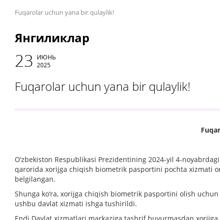
Fuqarolar uchun yana bir qulaylik!
Янгиликлар
23
ИЮНЬ
2025
Fuqarolar uchun yana bir qulaylik!
Fuqar
O‘zbekiston Respublikasi Prezidentining 2024-yil 4-noyabrdag
qarorida xorijga chiqish biometrik pasportini pochta xizmati
o
belgilangan.
Shunga ko‘ra, xorijga chiqish biometrik pasportini olish uchun 
ushbu davlat xizmati ishga tushirildi.
Endi Davlat xizmatlari markaziga tashrif buyurmasdan xorijga 