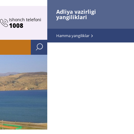
Adliya vazirligi
yangiliklari
Ishonch telefoni
1008
Hamma yangiliklar