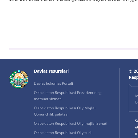
Davlat resurslari
© 20
Resp
Davlat hukumat Portali
O'zbekiston Respublikasi Prezidentining
M
matbuot xizmati
b
O'zbekiston Respublikasi Oliy Majlisi
Qonunchilik palatasi
S
O'zbekiston Respublikasi Oliy majlisi Senati
e
O'zbekiston Respublikasi Oliy sudi
m