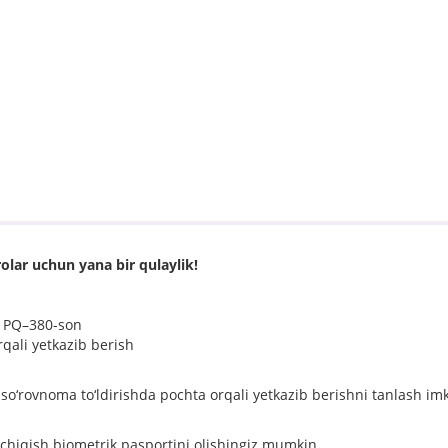
olar uchun yana bir qulaylik!
i PQ–380-son
rqali yetkazib berish
so‘rovnoma to‘ldirishda pochta orqali yetkazib berishni tanlash imk
chiqish biometrik pasportini olishingiz mumkin.