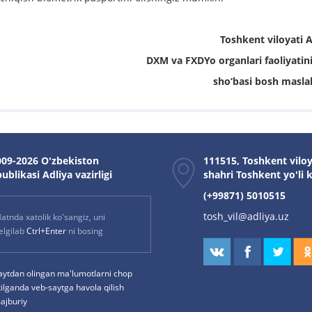
Toshkent viloyati 
DXM va FXDYo organlari faoliyatin
sho‘basi bosh masla
09-2026 O'zbekiston
111515, Toshkent vilo
ublikasi Adliya vazirligi
shahri Toshkent yo'li 
(+99871) 5010515
tosh_vil@adliya.uz
atnda xatolik ko'sangiz, uni
elgilab
Ctrl+Enter
ni bosing
aytdan olingan ma'lumotlarni chop
tilganda veb-saytga havola qilish
ajburiy