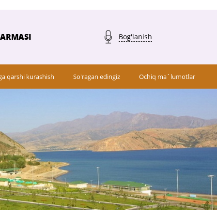
QARMASI
Bog'lanish
ga qarshi kurashish
So'ragan edingiz
Ochiq ma`lumotlar