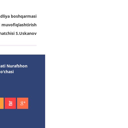
Adliya boshqarmasi
i muvofiqlashtirish
hatchisi S.Uskanov
yati Nurafshon
ko'chasi